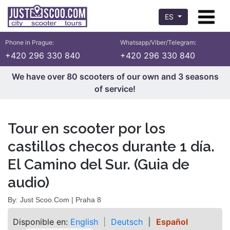
ES
Phone in Prague:
Whatsapp/Viber/Telegram:
+420 296 330 840
+420 296 330 840
We have over 80 scooters of our own and 3 seasons
of service!
Tour en scooter por los
castillos checos durante 1 día.
El Camino del Sur. (Guia de
audio)
By: Just Scoo.Com | Praha 8
Disponible en:
English
Deutsch
Español